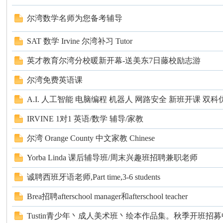
尔湾数学名师为您备考辅导
SAT 数学 Irvine 尔湾补习 Tutor
英才教育尔湾分校暖新开幕-送美东7日藤校励志游
州
尔湾免费英语课
A.I. 人工智能 电脑编程 机器人 网路安全 新班开课 双科
IRVINE 1对1 英语/数学 辅导/家教
尔湾 Orange County 中文家教 Chinese
Yorba Linda 课后辅导班/周末兴趣班招聘兼职老师
华
诚聘西班牙语老师,Part time,3-6 students
Brea招聘afterschool manager和afterschool teacher
Tustin青少年丶成人美术班丶绘本作品集。秋季开班招募