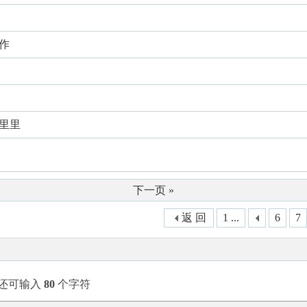
作
克里里
下一页 »
返 回
1 ...
6
7
还可输入
80
个字符