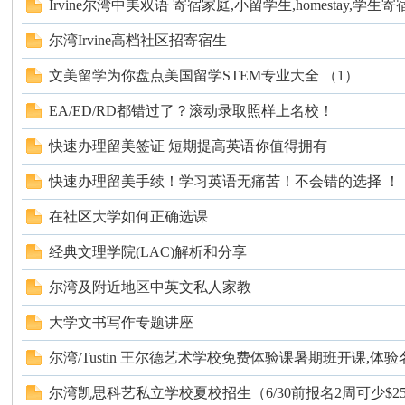
Irvine尔湾中美双语 寄宿家庭,小留学生,homestay,学生寄宿
尔湾Irvine高档社区招寄宿生
文美留学为你盘点美国留学STEM专业大全 （1）
EA/ED/RD都错过了？滚动录取照样上名校！
快速办理留美签证 短期提高英语你值得拥有
快速办理留美手续！学习英语无痛苦！不会错的选择 ！
在社区大学如何正确选课
经典文理学院(LAC)解析和分享
尔湾及附近地区中英文私人家教
大学文书写作专题讲座
尔湾/Tustin 王尔德艺术学校免费体验课暑期班开课,体验名.
尔湾凯思科艺私立学校夏校招生（6/30前报名2周可少$25