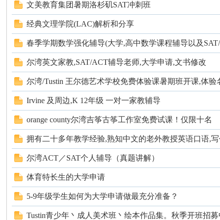
论
文美教育集团暑期洛杉矶SAT冲刺班
经典文理学院(LAC)解析和分享
春季学期数学强化辅导(大学,高中数学课程辅导以及SAT/AC
尔湾英文家教,SAT/ACT辅导老师,大学申请,文书修改
尔湾/Tustin 王尔德艺术学校免费体验课暑期班开课,体验名.
坛
Irvine 及周边,K 12年级 一对一家教辅导
orange county尔湾吉筝古筝工作室免费试课！仅限十名
拥有二十多年教学经验,熟知中文的老外教授英语口语,写
尔湾ACT／SAT个人辅导（真题讲解）
体育特长生的大学申请
5-9年级学生如何为大学申请做最充分准备？
加
Tustin青少年丶成人美术班丶绘本作品集。秋季开班招募