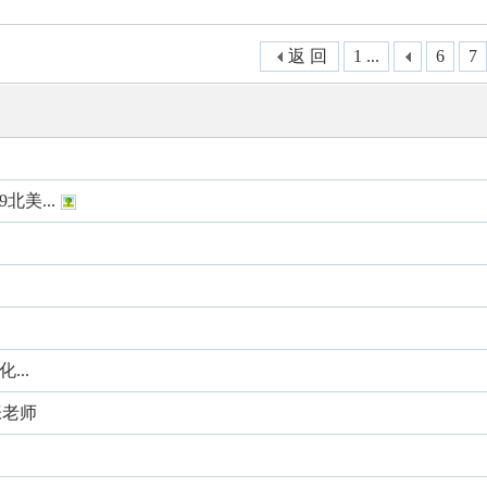
索
返 回
1 ...
6
7
北美...
..
张老师