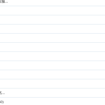
服...
..
0)