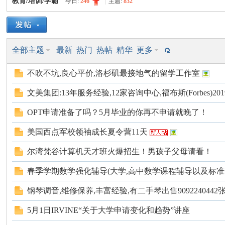
教育/培训/学霸
今日:
246
|
主题:
832
美
»
›
›
全部主题
最新
热门
热帖
精华
更多
不吹不坑,良心平价,洛杉矶最接地气的留学工作室
文美集团:13年服务经验,12家咨询中心,福布斯(Forbes)2019
OPT申请准备了吗？5月毕业的你再不申请就晚了！
国
美国西点军校领袖成长夏令营11天
尔湾梵谷计算机天才班火爆招生！男孩子父母请看！
春季学期数学强化辅导(大学,高中数学课程辅导以及标准化.
钢琴调音,维修保养,丰富经验,有二手琴出售9092240442
5月1日IRVINE“关于大学申请变化和趋势”讲座