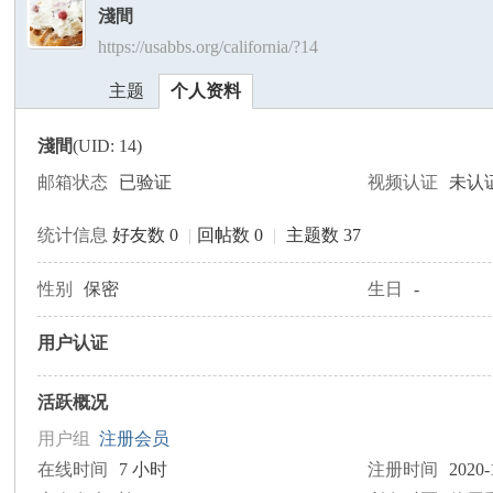
淺間
https://usabbs.org/california/?14
美
›
›
主题
个人资料
淺間
(UID: 14)
邮箱状态
已验证
视频认证
未认
统计信息
好友数 0
|
回帖数 0
|
主题数 37
国
性别
保密
生日
-
用户认证
活跃概况
用户组
注册会员
在线时间
7 小时
注册时间
2020-