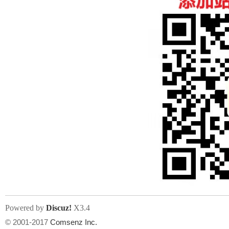
人
网
Powered by
Discuz!
X3.4
© 2001-2017
Comsenz Inc.