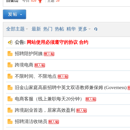
旧金山
今日:
820
|
主题:
20
美
»
›
›
全部主题
最新
热门
热帖
精华
更多
公告:
网站使用
必须遵守的
协议 合约
招聘陪护阿姨
跨境电商
国
不限时间、不限地点
旧金山家庭高薪招聘中英文双语教师兼保姆 (Governess)
电商客服（线上兼职每天20分钟）
跨境副业首选，居家高效盈利
招聘清洁收纳员