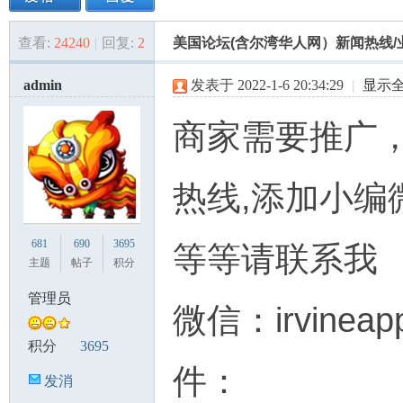
查看:
24240
|
回复:
2
美国论坛(含尔湾华人网）新闻热线/
美
»
›
›
›
admin
发表于 2022-1-6 20:34:29
|
显示
商家需要推广
热线,添加小编
国
681
690
3695
等等请联系我
主题
帖子
积分
管理员
微信：irvineap
积分
3695
件：
发消