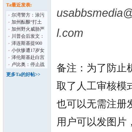
论
息
Ta最近发表:
usabbsmedia
尔湾警方：涂污
13辆特斯拉男子
加州酝酿“打土
落网
豪” 资产5%“充
加州野火威胁严
l.com
公” 硅谷巨
峻 消防局吁民众
川普会后发文：
制定疏散计
正安排普泽会面
泽连斯基提900
泽连斯基：
亿美元军购 换美
小伙惨遭17岁女
安全保障
友10万卖到缅甸
泽伦斯基赴白宫
坛
家属：典型
会川普 称寻求以
卢比奥：停止战
备注：为了防止
外交结束俄
争需俄乌双方都
更多Ta的好帖>>
做出让步
取了人工审核模
也可以无需注册
加
用户可以发图片