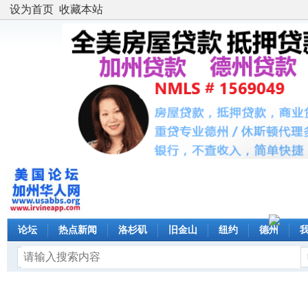
设为首页
收藏本站
论坛
热点新闻
洛杉矶
旧金山
纽约
德州