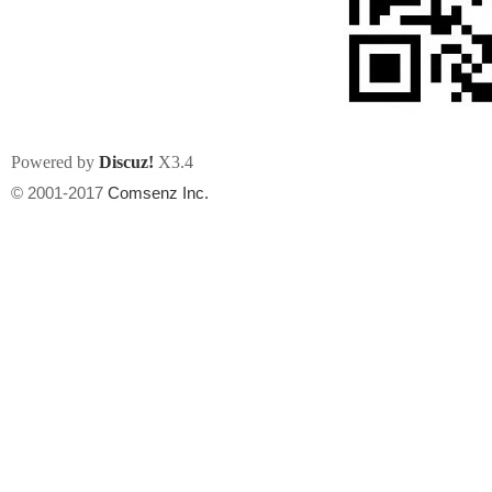
Powered by
Discuz!
X3.4
州
© 2001-2017
Comsenz Inc.
华