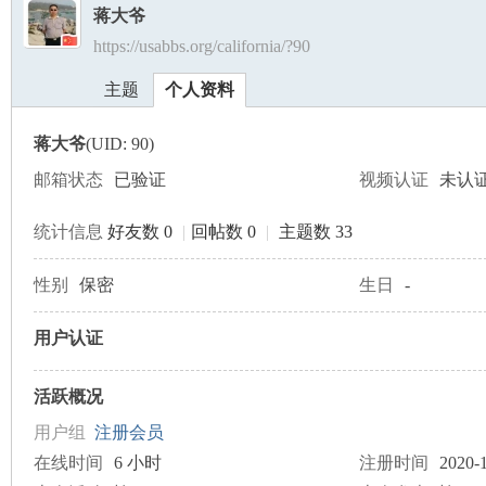
蒋大爷
https://usabbs.org/california/?90
美
›
›
主题
个人资料
蒋大爷
(UID: 90)
邮箱状态
已验证
视频认证
未认
统计信息
好友数 0
|
回帖数 0
|
主题数 33
国
性别
保密
生日
-
用户认证
活跃概况
用户组
注册会员
在线时间
6 小时
注册时间
2020-1