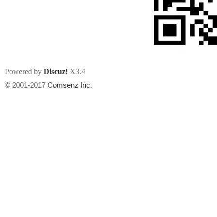
Powered by
Discuz!
X3.4
州
© 2001-2017
Comsenz Inc.
华