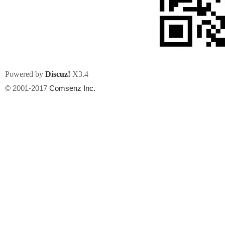
Powered by
Discuz!
X3.4
州
© 2001-2017
Comsenz Inc.
华