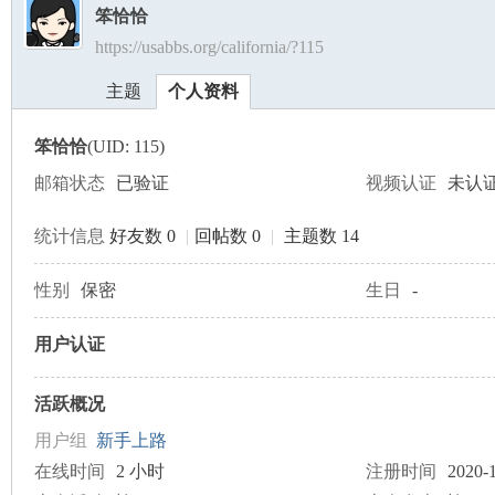
笨恰恰
https://usabbs.org/california/?115
美
›
›
主题
个人资料
笨恰恰
(UID: 115)
邮箱状态
已验证
视频认证
未认
统计信息
好友数 0
|
回帖数 0
|
主题数 14
国
性别
保密
生日
-
用户认证
活跃概况
用户组
新手上路
在线时间
2 小时
注册时间
2020-1