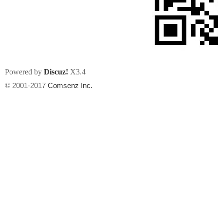
Powered by
Discuz!
X3.4
州
© 2001-2017
Comsenz Inc.
华