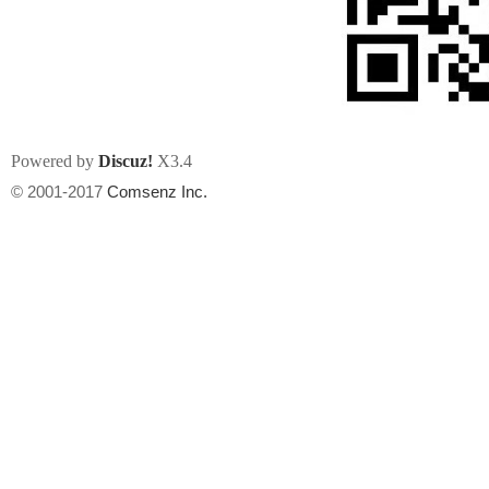
Powered by
Discuz!
X3.4
州
© 2001-2017
Comsenz Inc.
华