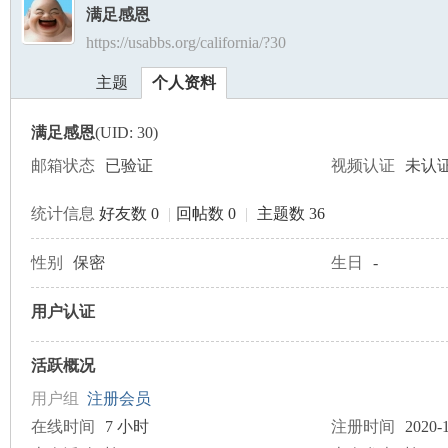
满足感恩
https://usabbs.org/california/?30
美
›
›
主题
个人资料
满足感恩
(UID: 30)
邮箱状态
已验证
视频认证
未认
统计信息
好友数 0
|
回帖数 0
|
主题数 36
国
性别
保密
生日
-
用户认证
活跃概况
用户组
注册会员
在线时间
7 小时
注册时间
2020-1