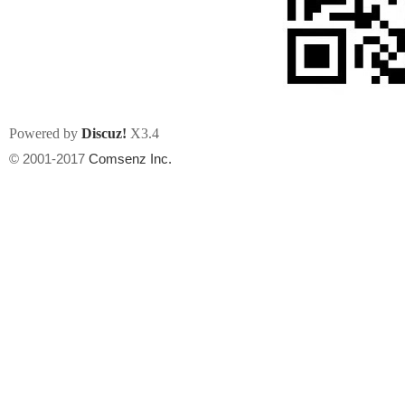
Powered by
Discuz!
X3.4
州
© 2001-2017
Comsenz Inc.
华