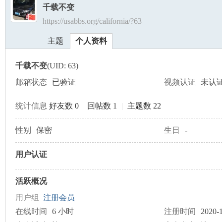
千载不变
https://usabbs.org/california/?63
美
›
›
主题
个人资料
千载不变
(UID: 63)
邮箱状态
已验证
视频认证
未认
统计信息
好友数 0
|
回帖数 1
|
主题数 22
国
性别
保密
生日
-
用户认证
活跃概况
用户组
注册会员
在线时间
6 小时
注册时间
2020-1