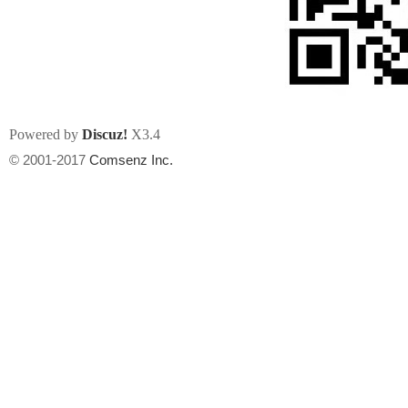
Powered by
Discuz!
X3.4
州
© 2001-2017
Comsenz Inc.
华