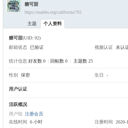
糖可甜
https://usabbs.org/california/?92
美
›
›
主题
个人资料
糖可甜
(UID: 92)
邮箱状态
已验证
视频认证
未认
统计信息
好友数 0
|
回帖数 0
|
主题数 25
国
性别
保密
生日
-
用户认证
活跃概况
用户组
注册会员
在线时间
6 小时
注册时间
2020-1