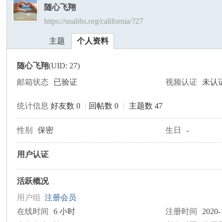
随心飞翔
https://usabbs.org/california/?27
美
›
›
主题
个人资料
随心飞翔
(UID: 27)
邮箱状态
已验证
视频认证
未认
统计信息
好友数 0
|
回帖数 0
|
主题数 47
国
性别
保密
生日
-
用户认证
活跃概况
用户组
注册会员
在线时间
6 小时
注册时间
2020-