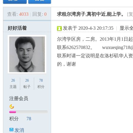
查看:
4033
|
回复:
0
求租尔湾房子,离初中近,能上学。
[
美
»
›
›
›
好好活着
发表于 2020-4-3 20:17:35
|
显示
尔湾学区房，二房。2013年1月1日
联系6262570832。 wuxueqing718@
联系时请一定说明是在洛杉矶华人资
的，谢谢
国
26
26
78
主题
帖子
积分
注册会员
积分
78
发消