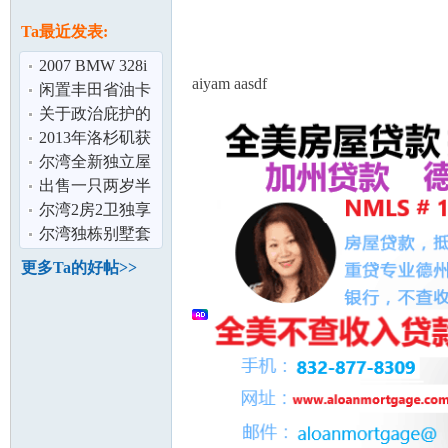
论
息
Ta最近发表:
2007 BMW 328i
aiyam aasdf
低里程状态佳,仅
闲置丰田省油卡
售$11900
罗拉出租 $ 680
关于政治庇护的
疑问求好心人解
2013年洛杉矶获
答
得杰出学校名单
尔湾全新独立屋
（初中和高
首次出租,欢迎咨
出售一只两岁半
坛
询
阳光拉布拉多男
尔湾2房2卫独享
孩子
公寓,拎包入住
尔湾独栋别墅套
房分租
更多Ta的好帖>>
加