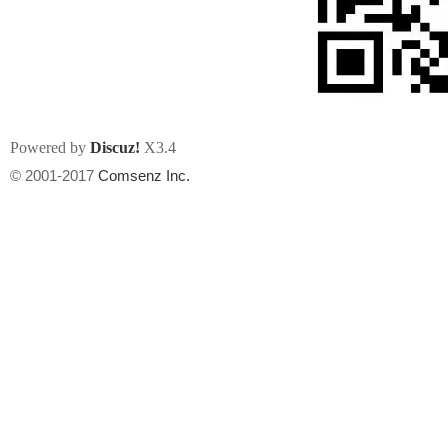
Powered by
Discuz!
X3.4
州
© 2001-2017
Comsenz Inc.
华