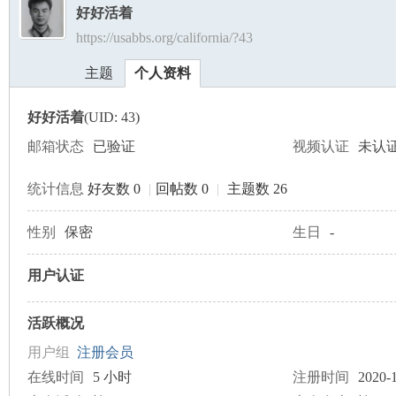
好好活着
https://usabbs.org/california/?43
美
›
›
主题
个人资料
好好活着
(UID: 43)
邮箱状态
已验证
视频认证
未认
统计信息
好友数 0
|
回帖数 0
|
主题数 26
国
性别
保密
生日
-
用户认证
活跃概况
用户组
注册会员
在线时间
5 小时
注册时间
2020-1