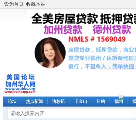
设为首页
收藏本站
论坛
热点新闻
洛杉矶
旧金山
纽约
德州