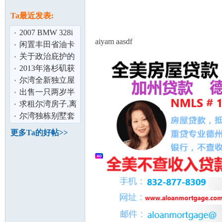
论
息
Ta最近发表:
2007 BMW 328i
aiyam aasdf
低里程状态佳,仅
闲置丰田省油卡
售$11900
罗拉出租 $ 680
关于政治庇护的
疑问求好心人解
2013年洛杉矶获
答
得杰出学校名单
尔湾全新独立屋
（初中和高
首次出租,欢迎咨
出售一只两岁半
坛
询
阳光拉布拉多男
求租尔湾房子,离
孩子
初中近,能上学。
尔湾独栋别墅套
房分租
更多Ta的好帖>>
加