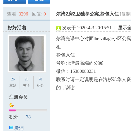
查看:
3296
|
回复:
0
尔湾2房2卫独享公寓,拎包入住
[复制
美
»
›
›
›
好好活着
发表于 2020-4-3 20:15:51
|
显示
尔湾光谱中心对面the village小区公
租
拎包入住
号称尔湾最高端的公寓
微信：15380083231
国
联系时请一定说明是在洛杉矶华人资
26
26
78
主题
帖子
积分
的，谢谢
注册会员
积分
78
发消