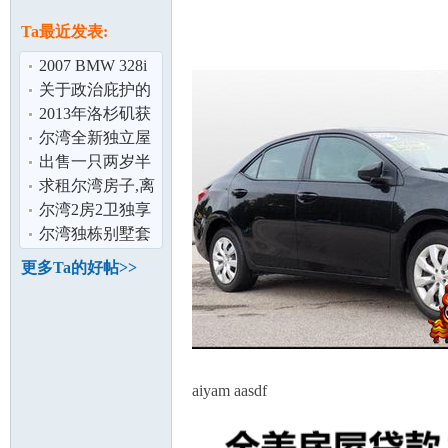
论
息
Ta最近发表:
2007 BMW 328i
低里程状态佳,仅
关于政治庇护的
售$11900
疑问求好心人解
2013年洛杉矶获
答
得杰出学校名单
尔湾全新独立屋
（初中和高
首次出租,欢迎咨
出售一只两岁半
询
阳光拉布拉多男
求租尔湾房子,离
坛
孩子
初中近,能上学。
尔湾2房2卫独享
公寓,拎包入住
尔湾独栋别墅套
房分租
更多Ta的好帖>>
aiyam aasdf
加