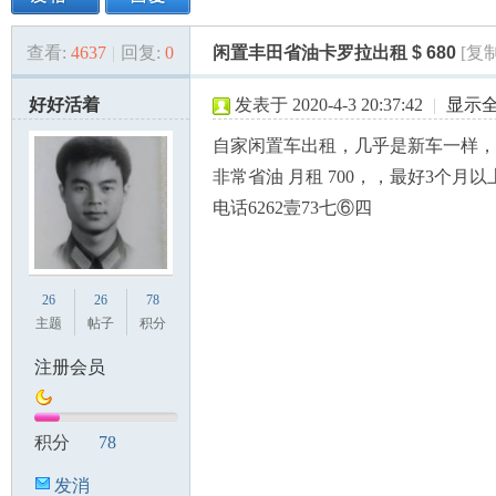
查看:
4637
|
回复:
0
闲置丰田省油卡罗拉出租 $ 680
[复
美
»
›
›
›
好好活着
发表于 2020-4-3 20:37:42
|
显示
自家闲置车出租，几乎是新车一样，
非常省油 月租 700，，最好3个月以上 
电话6262壹73七⑥四
国
26
26
78
主题
帖子
积分
注册会员
积分
78
发消