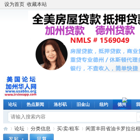
设为首页
收藏本站
论坛
热点新闻
洛杉矶
旧金山
纽约
德州
论坛
分类信息
买/卖/租车
闲置丰田省油卡罗拉出租 $