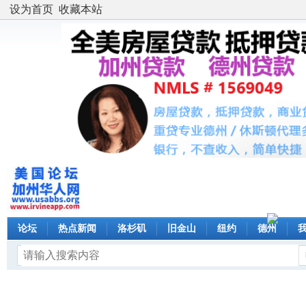
设为首页
收藏本站
论坛
热点新闻
洛杉矶
旧金山
纽约
德州