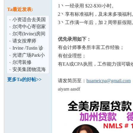
论
息
1丶一经录用 $22-$30/小时。
Ta最近发表:
2丶享有标准福利，及未来多项福利
小资适合去美国
3丶工作满一年后，加 2 周带薪假期
生子吗？
尔湾中心寄宿家
庭
尔湾(Irvine)房间
优先录用如下：
出租; 近IVC和
请女按摩师
有会计师事务所丰富工作经验；
Irvine Hig
Irvine /Tustin 诊
所转租或分租
光谱广场Park小
有创业理想；
坛
区2B2B诚招长租
尔湾装修
有EA或CPA执照，工作能力强可
短租
安美集团物流海
外仓 -
更多Ta的好帖>>
请发简历至：
huameicpa@gmail.com
Anmeigroup
aiyam aasdf
Logistic
加