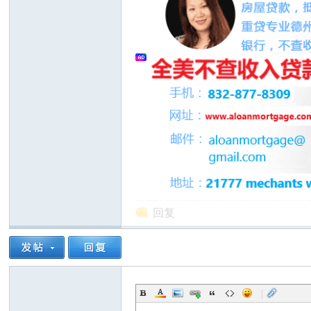
州
回复
华
|