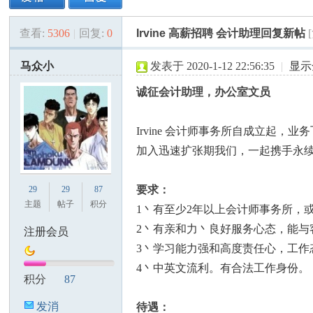
查看:
5306
|
回复:
0
Irvine 高薪招聘 会计助理回复新帖
美
»
›
›
›
马众小
发表于 2020-1-12 22:56:35
|
显示
诚征会计助理，办公室文员
Irvine 会计师事务所自成立起
加入迅速扩张期我们，一起携手永
国
要求：
29
29
87
主题
帖子
积分
1丶有至少2年以上会计师事务所，
2丶有亲和力丶良好服务心态，能与
注册会员
3丶学习能力强和高度责任心，工作
4丶中英文流利。有合法工作身份。
积分
87
发消
待遇：