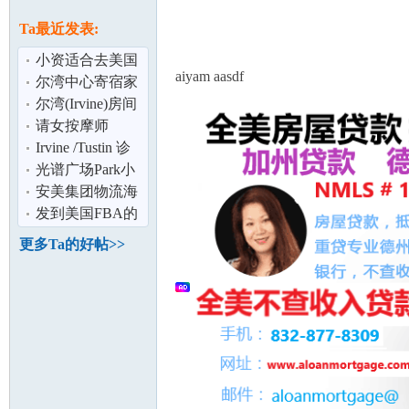
论
息
Ta最近发表:
小资适合去美国
aiyam aasdf
生子吗？
尔湾中心寄宿家
庭
尔湾(Irvine)房间
出租; 近IVC和
请女按摩师
Irvine Hig
Irvine /Tustin 诊
所转租或分租
光谱广场Park小
坛
区2B2B诚招长租
安美集团物流海
短租
外仓 -
发到美国FBA的
Anmeigroup
货被扣在海关怎
更多Ta的好帖>>
Logistic
么办？如何处
加