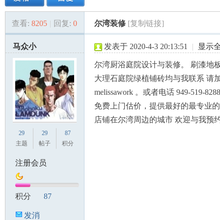
查看:
8205
|
回复:
0
尔湾装修
[复制链接]
美
»
›
›
›
马众小
发表于 2020-4-3 20:13:51
|
显示
尔湾厨浴庭院设计与装修。 刷漆地
大理石庭院绿植铺砖均与我联系 请
melissawork 。或者电话 949-519-8
免费上门估价，提供最好的最专业的
店铺在尔湾周边的城市 欢迎与我预
国
29
29
87
主题
帖子
积分
注册会员
积分
87
发消