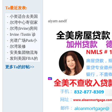
论
息
Ta最近发表:
小资适合去美国
aiyam aasdf
生子吗？
尔湾中心寄宿家
庭
尔湾(Irvine)房间
出租; 近IVC和
Irvine /Tustin 诊
Irvine Hig
所转租或分租
光谱广场Park小
区2B2B诚招长租
尔湾装修
坛
短租
安美集团物流海
外仓 -
发到美国FBA的
Anmeigroup
货被扣在海关怎
更多Ta的好帖>>
Logistic
么办？如何处
加