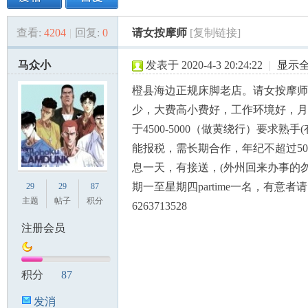
查看:
4204
|
回复:
0
请女按摩师
[复制链接]
美
»
›
›
›
马众小
发表于 2020-4-3 20:24:22
|
显示
橙县海边正规床脚老店。请女按摩师
少，大费高小费好，工作环境好，月
于4500-5000（做黄绕行）要求熟
能报税，需长期合作，年纪不超过5
息一天，有接送，(外州回来办事的
国
期一至星期四partime一名，有意者
29
29
87
主题
帖子
积分
6263713528
注册会员
积分
87
发消