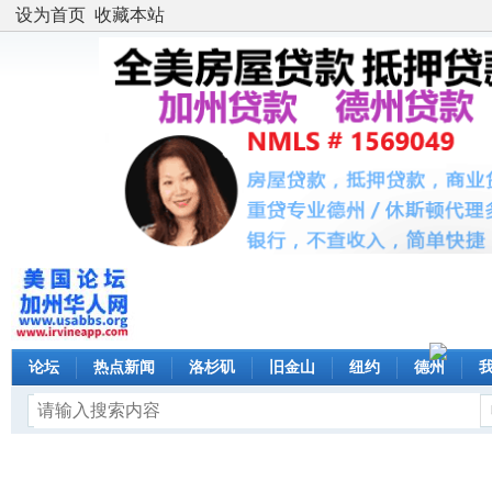
设为首页
收藏本站
论坛
热点新闻
洛杉矶
旧金山
纽约
德州