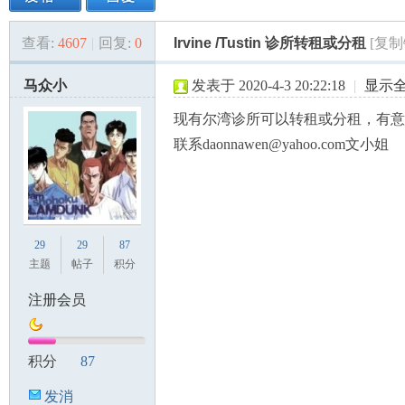
查看:
4607
|
回复:
0
Irvine /Tustin 诊所转租或分租
[复制
美
»
›
›
›
马众小
发表于 2020-4-3 20:22:18
|
显示
现有尔湾诊所可以转租或分租，有意
联系daonnawen@yahoo.com文小姐
国
29
29
87
主题
帖子
积分
注册会员
积分
87
发消