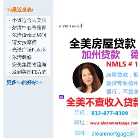
论
息
Ta最近发表:
小资适合去美国
aiyam aasdf
生子吗？
尔湾中心寄宿家
庭
尔湾(Irvine)房间
出租; 近IVC和
请女按摩师
Irvine Hig
光谱广场Park小
区2B2B诚招长租
尔湾装修
坛
短租
安美集团物流海
外仓 -
发到美国FBA的
Anmeigroup
货被扣在海关怎
更多Ta的好帖>>
Logistic
么办？如何处
加