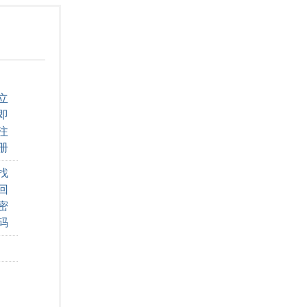
立
即
注
册
找
回
密
码