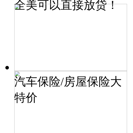
全美可以直接放贷！
汽车保险/房屋保险大
特价