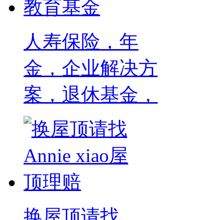
人寿保险，年
金，企业解决方
案，退休基金，
换屋顶请找