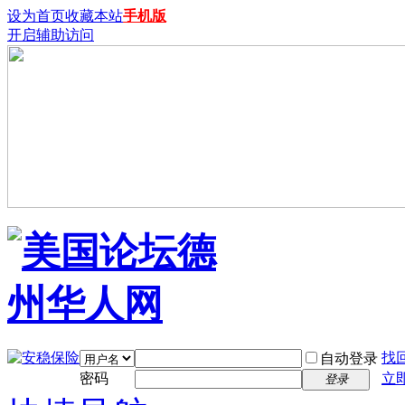
设为首页
收藏本站
手机版
开启辅助访问
找
自动登录
密码
立
登录