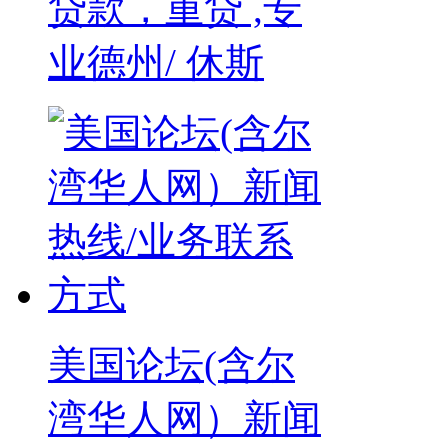
贷款，重贷 ,专
业德州/ 休斯
美国论坛(含尔
湾华人网）新闻