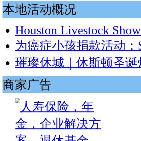
本地活动概况
Houston Livestock Sho
为癌症小孩捐款活动：St. Ju
璀璨休城｜休斯顿圣诞
商家广告