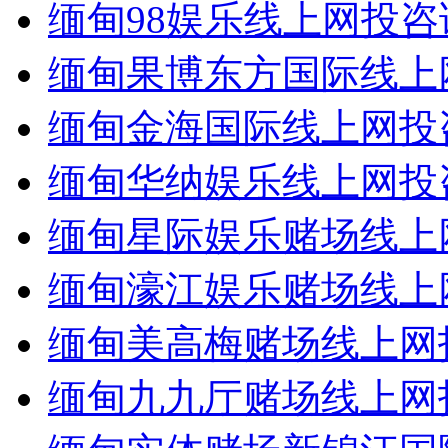
缅甸98娱乐线上网投咨询【
缅甸果博东方国际线上网投
缅甸金海国际线上网投咨询
缅甸华纳娱乐线上网投咨询
缅甸星际娱乐赌场线上网投
缅甸濠江娱乐赌场线上网投
缅甸美高梅赌场线上网投咨
缅甸九九厅赌场线上网投咨