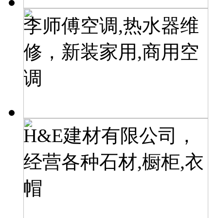
李师傅空调,热水器维
修，新装家用,商用空
调
H&E建材有限公司，
经营各种石材,橱柜,衣
帽