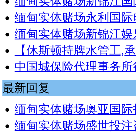
缅甸实体赌场新锦江国
缅甸实体赌场永利国际
缅甸实体赌场新锦江娱
【休斯顿持牌水管工,承接
中国城保险代理事务所
最新回复
缅甸实体赌场奥亚国际投注
缅甸实体赌场盛世投注咨询