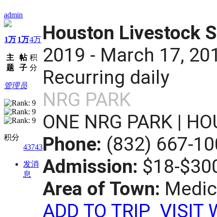
admin
Houston Livestock 
1万
1万
4万
2019 - March 17, 20
主
帖
积
题
子
分
Recurring daily
管理员
NRG PARK
ONE NRG PARK | HO
积分
Phone:
(832) 667-1
43743
Admission:
$18-$30
发消
息
Area of Town:
Medic
ADD TO TRIP
VISIT