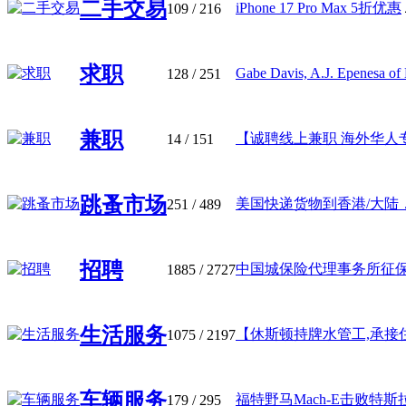
二手交易
iPhone 17 Pro Max 5折优惠
109
/ 216
求职
Gabe Davis, A.J. Epenesa of 
128
/ 251
兼职
【诚聘线上兼职 海外华人专属
14
/ 151
跳蚤市场
美国快递货物到香港/大陆，特
251
/ 489
招聘
中国城保险代理事务所征保险
1885
/ 2727
生活服务
【休斯顿持牌水管工,承接住宅 
1075
/ 2197
车辆服务
福特野马Mach-E击败特斯拉Mod
179
/ 295