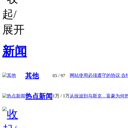
新闻
其他
网站使用必须遵守的协议 合约 .
65
/ 97
热点新闻
1万
/
1万
从徐波到马斯克，富豪为何热衷“