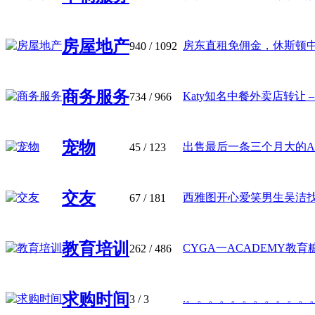
房屋地产
房东直租免佣金，休斯顿中国
940
/ 1092
商务服务
Katy知名中餐外卖店转让 – Lin
734
/ 966
宠物
出售最后一条三个月大的AkC
45
/ 123
交友
西雅图开心爱笑男生吴洁找终
67
/ 181
教育培训
CYGA一ACADEMY教育糖城
262
/ 486
求购时间
.。。。。。。。。。。。。 .
3
/ 3