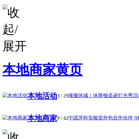
本地商家黄页
本地活动
璀璨休城｜休斯顿圣诞灯光秀活动 
3
/ 29
本地商家
中国牙科实验室外包合作伙伴 |My 
9
/ 42