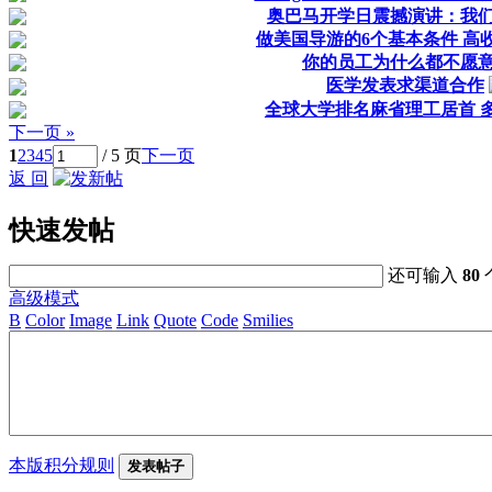
奥巴马开学日震撼演讲：我
做美国导游的6个基本条件 高
你的员工为什么都不愿
医学发表求渠道合作
全球大学排名麻省理工居首 多
下一页 »
1
2
3
4
5
/ 5 页
下一页
返 回
快速发帖
还可输入
80
高级模式
B
Color
Image
Link
Quote
Code
Smilies
本版积分规则
发表帖子