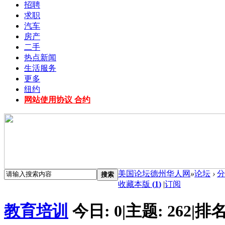
招聘
求职
汽车
房产
二手
热点新闻
生活服务
更多
纽约
网站使用协议 合约
美国论坛德州华人网
»
论坛
›
分
搜索
收藏本版
(
1
)
|
订阅
教育培训
今日:
0
|
主题:
262
|
排名