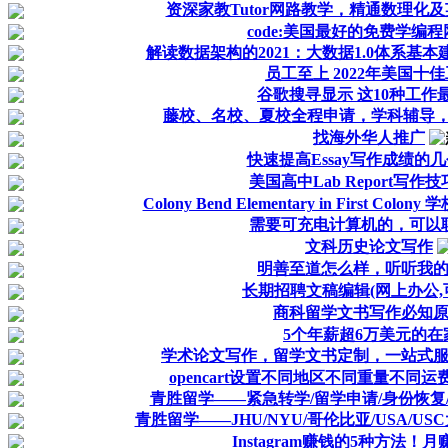
资深家教Tutor网路教学，精通数理化
code:美国最好的免费学编
解读数据架构的2021：大数据1.0体系基
员工至上 2022年美国十
谷歌搜寻显示 这10种工作
藤校、名校、夏校全程申请，学科辅导，线
找海外华人推广
快速提高Essay写作成绩的几个
美国高中Lab Report写作
Colony Bend Elementary in First Co
需要可充电计算机的，可以
文科历史论文写作
明善至道怎么样，听听我
长期招聘文稿编辑(网上办公,
商科留学文书写作必知
5个年薪超6万美元的在
学术论文写作，留学文书定制，一站式服务平台 
opencart设置不同地区不同重量不同运费 时间:2
青胜留学——紧急转学/留学申请/身份恢复/本
青胜留学——JHU/NYU/哥伦比亚/USA/US
Instagram赚钱的5种方法！