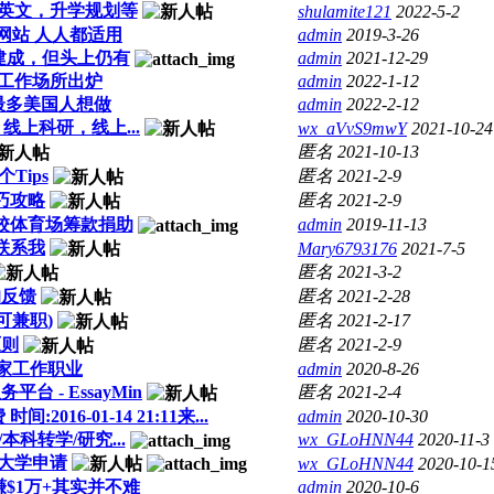
及英文，升学规划等
shulamite121
2022-5-2
程网站 人人都适用
admin
2019-3-26
本建成，但头上仍有
admin
2021-12-29
佳工作场所出炉
admin
2022-1-12
最多美国人想做
admin
2022-2-12
上科研，线上...
wx_aVvS9mwY
2021-10-24
匿名
2021-10-13
Tips
匿名
2021-2-9
技巧攻略
匿名
2021-2-9
lony 学校体育场筹款捐助
admin
2019-11-13
联系我
Mary6793176
2021-7-5
匿名
2021-3-2
的反馈
匿名
2021-2-28
可兼职)
匿名
2021-2-17
原则
匿名
2021-2-9
家工作职业
admin
2020-8-26
- EssayMin
匿名
2021-2-4
016-01-14 21:11来...
admin
2020-10-30
科转学/研究...
wx_GLoHNN44
2020-11-3
C大学申请
wx_GLoHNN44
2020-10-1
月赚$1万+其实并不难
admin
2020-10-6