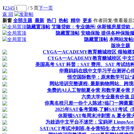
1
2
3
4
5
/ 5 页
下一页
返 回
新窗
全部主题
最新
热门
热帖
精华
更多
作者
回复/查看
最后
隐藏置顶帖
艾隆贷款：专业德州/ 休斯顿房屋贷款
隐藏置顶帖
安稳保险 提供各种保险
隐藏置顶帖
本网站发帖
版块主题
CYGA一ACADEMY教育糖城校区 领袖
CYGA一ACADEMY教育糖城校区 中
美国高考 SAT 科普：SAT 费用、SAT 考试结构
华裔妈妈在线中文学习平台测评心得！
悟空国际数学：原来数学可以“
网站培训完整课程- 最新购物网站、跨
免费的AI人工智能夏令营 和数学夏令营 
六类大学专业最有价值 且
你离名校只差一份个人陈述?临门一脚最重
2025年SAT备考策略,了解SAT考试（
休斯顿SAT每周末冲刺营 & 夏令营
为娃选中文平台不迷茫：宝妈评 LingoAce
SAT/ACT考试冲刺班,冬令营招生,含大学升学