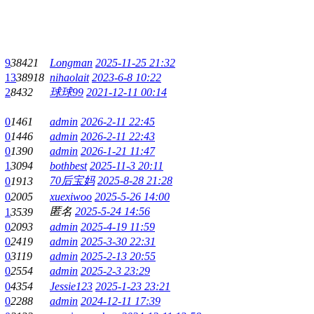
9
38421
Longman
2025-11-25 21:32
13
38918
nihaolait
2023-6-8 10:22
2
8432
球球99
2021-12-11 00:14
0
1461
admin
2026-2-11 22:45
0
1446
admin
2026-2-11 22:43
0
1390
admin
2026-1-21 11:47
1
3094
bothbest
2025-11-3 20:11
70后宝妈
2025-8-28 21:28
0
1913
0
2005
xuexiwoo
2025-5-26 14:00
匿名
2025-5-24 14:56
1
3539
0
2093
admin
2025-4-19 11:59
0
2419
admin
2025-3-30 22:31
0
3119
admin
2025-2-13 20:55
0
2554
admin
2025-2-3 23:29
0
4354
Jessie123
2025-1-23 23:21
0
2288
admin
2024-12-11 17:39