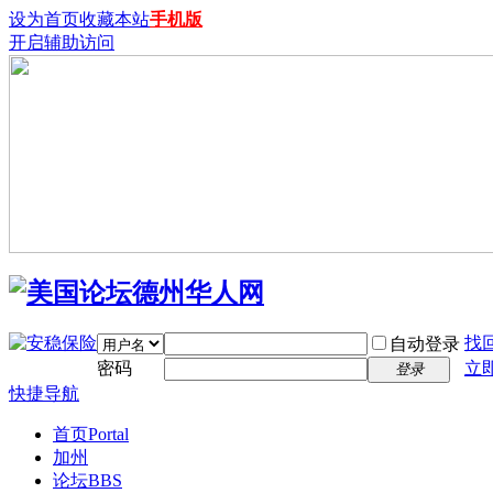
设为首页
收藏本站
手机版
开启辅助访问
找
自动登录
密码
立
登录
快捷导航
首页
Portal
加州
论坛
BBS