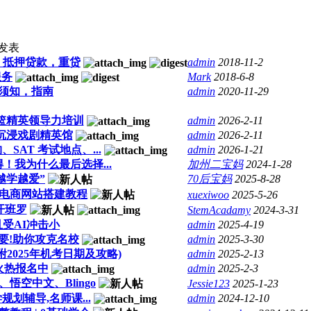
发表
，抵押贷款，重贷
admin
2018-11-2
服务
Mark
2018-6-8
须知，指南
admin
2020-11-29
摇篮精英领导力培训
admin
2026-2-11
文沉浸戏剧精英馆
admin
2026-2-11
、SAT 考试地点、...
admin
2026-1-21
我为什么最后选择...
加州二宝妈
2024-1-28
越学越爱”
70后宝妈
2025-8-28
境电商网站搭建教程
xuexiwoo
2025-5-26
开班罗
StemAcadamy
2024-3-31
受AI冲击小
admin
2025-4-19
要!助你攻克名校
admin
2025-3-30
附2025年机考日期及攻略)
admin
2025-2-13
火热报名中
admin
2025-2-3
、悟空中文、Blingo
Jessie123
2025-1-23
规划辅导,名师课...
admin
2024-12-10