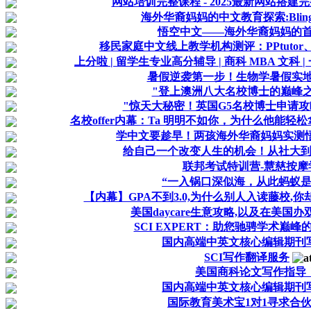
网站培训完整课程 - 2025最新网站搭建完
海外华裔妈妈的中文教育探索:Bli
悟空中文——海外华裔妈妈的
移民家庭中文线上教学机构测评：PPtutor、悟
上分啦 | 留学生专业高分辅导 | 商科 MBA 文科 | 
暑假逆袭第一步！生物学暑假实
"登上澳洲八大名校博士的巅峰之
"惊天大秘密！英国G5名校博士申请攻
名校offer内幕：Ta 明明不如你，为什么他能轻松拿
学中文要趁早！两孩海外华裔妈妈实测悟空中
给自己一个改变人生的机会！从社大
联邦考试特训营-慧慈按摩
“一入锅口深似海，从此蚂蚁是
【内幕】GPA不到3.0,为什么别人入读藤校,
美国daycare生意攻略,以及在美国
SCI EXPERT：助您驰骋学术巅
国内高端中英文核心编辑期刊
SCI写作翻译服务
美国商科论文写作指导
国内高端中英文核心编辑期刊
国际教育美术宝1对1寻求合