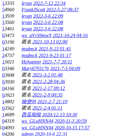
1
3335
leyan
2022-7-12 22:34
5
4960
FrankJScott
2022-5-27 08:37
1
3939
leyan
2022-3-6 22:09
1
3560
leyan
2022-3-6 22:08
1
3461
leyan
2022-3-6 22:08
0
3473
wx_aVvS9mwY
2021-10-24 04:16
匿名
2021-10-13 02:00
0
3196
1
4249
msdmck
2021-9-23 01:41
2
4737
msdmck
2021-9-23 01:17
1
5021
Helganrer
2021-7-7 20:11
0
3346
Mary6793176
2021-7-5 04:09
匿名
2021-3-2 01:48
0
3908
匿名
2021-2-28 04:36
0
3930
匿名
2021-2-17 09:12
0
4166
匿名
2021-2-9 00:35
0
3923
1
4802
物资99
2021-2-7 21:19
匿名
2021-2-4 01:11
0
3562
1
4689
西瓜啦啦
2020-12-13 10:30
0
4319
wx_GLoHNN44
2020-11-3 20:59
5
0
4093
wx_GLoHNN44
2020-10-15 17:57
0
4206
admin
2020-10-6 22:31