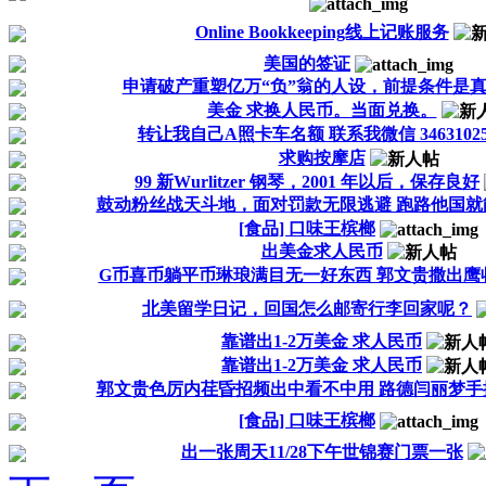
Online Bookkeeping线上记账服务
美国的签证
申请破产重塑亿万“负”翁的人设，前提条件是
美金 求换人民币。当面兑换。
转让我自己A照卡车名额 联系我微信 34631025
求购按摩店
99 新Wurlitzer 钢琴，2001 年以后，保存良好
鼓动粉丝战天斗地，面对罚款无限逃避 跑路他国就能躲
[食品] 口味王槟榔
出美金求人民币
G币喜币躺平币琳琅满目无一好东西 郭文贵撒出鹰收回
北美留学日记，回国怎么邮寄行李回家呢？
靠谱出1-2万美金 求人民币
靠谱出1-2万美金 求人民币
郭文贵色厉内荏昏招频出中看不中用 路德闫丽梦手握把
[食品] 口味王槟榔
出一张周天11/28下午世锦赛门票一张