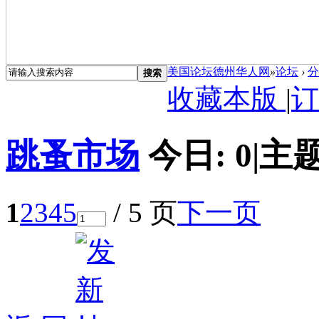
美国论坛德州华人网
»
论坛
›
分
搜索
收藏本版
|
订
跳蚤市场
今日:
0
|
主题
1
2
3
4
5
/ 5 页
下一页