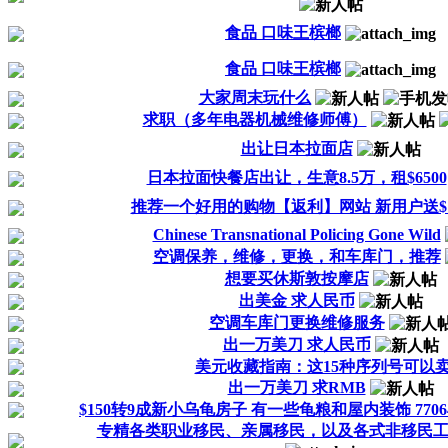
食品 口味王槟榔
食品 口味王槟榔
大家周末玩什么
求职（多年电器机械维修师傅）
出让日本拉面店
日本拉面快餐店出让，生意8.5万，租$6500
推荐一个好用的购物【返利】网站 新用户送$
Chinese Transnational Policing Gone Wild
空调保养，维修，更换，和车库门，推荐
想要买休斯敦按摩店
出美金 求人民币
空调车库门更换维修服务
出一万美刀 求人民币
美元收藏指南：这15种序列号可以
出一万美刀 求RMB
$150转9成新小乌龟房子 有一些龟粮和屋内装饰 770
专精各类职业移民、亲属移民，以及各式非移民