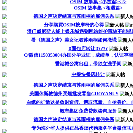
OSIM 故事集 <小杰篇><2>
OSIM 故事集 <相遇篇>
德国之声决定结束与苏雨桐的雇佣关系
分享購買OSIM按摩椅的心得
澳门威尼斯人线上娱乐城遇到网站维护审核不能提取款
看《德国之声》美女记者苏雨桐如何撒谎
‼️面包店转让‼️????
Q/微信1150353004办国外毕业证，成绩单，认证存
香港城公寓出租，带独立洗手间
中餐快餐店转让
德国之声决定结束与苏雨桐的雇佣关系
美国休斯敦德州买烟批发零售GUOYANUS
白纸的扩散这是敛财造假、博取流量、自抬身价、
毅志集团免费贷款咨询服务
德国之声决定结束与苏雨桐的雇佣关系
专为海外华人提供正品香烟代购服务平台微信联系：lo