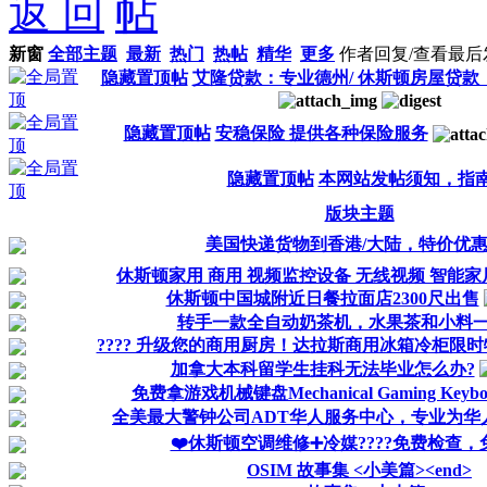
返 回
新窗
全部主题
最新
热门
热帖
精华
更多
作者
回复/查看
最后
隐藏置顶帖
艾隆贷款：专业德州/ 休斯顿房屋贷款
隐藏置顶帖
安稳保险 提供各种保险服务
隐藏置顶帖
本网站发帖须知，指
版块主题
美国快递货物到香港/大陆，特价优惠
休斯顿家用 商用 视频监控设备 无线视频 智能家
休斯顿中国城附近日餐拉面店2300尺出售
转手一款全自动奶茶机，水果茶和小料
???? 升级您的商用厨房！达拉斯商用冰箱冷柜限时特
加拿大本科留学生挂科无法毕业怎么办?
免费拿游戏机械键盘Mechanical Gaming Keybo
全美最大警钟公司ADT华人服务中心，专业为华
❤️休斯顿空调维修➕冷媒????免费检查
OSIM 故事集 <小美篇><end>