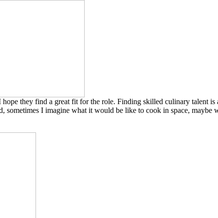
I hope they find a great fit for the role. Finding skilled culinary talent
ld, sometimes I imagine what it would be like to cook in space, maybe 