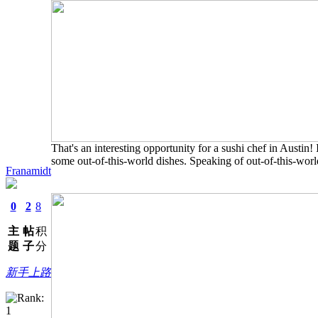
That's an interesting opportunity for a sushi chef in Austin! 
some out-of-this-world dishes. Speaking of out-of-this-wor
Franamidt
0
2
8
主
帖
积
题
子
分
新手上路