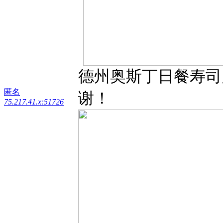
德州奥斯丁日餐寿司师
匿名
谢！
75.217.41.x:51726