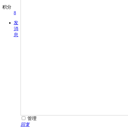
积分
8
发
消
息
管理
回复