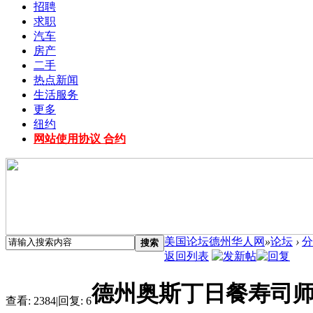
招聘
求职
汽车
房产
二手
热点新闻
生活服务
更多
纽约
网站使用协议 合约
美国论坛德州华人网
»
论坛
›
分
搜索
返回列表
德州奥斯丁日餐寿司
查看:
2384
|
回复:
6