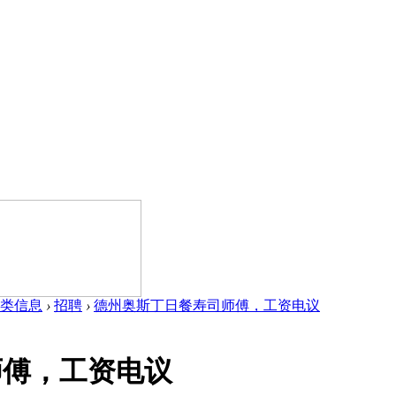
类信息
›
招聘
›
德州奥斯丁日餐寿司师傅，工资电议
师傅，工资电议