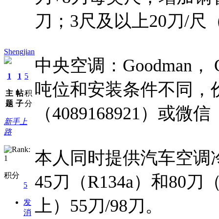
刀；3尺及以上20刀/尺
Shengjian
中央空调：Goodman， Car
1
1
5
吨位和安装条件不同，
主
帖
积
题
子
分
（4089168921）或微信
新手上
路
本人同时提供汽车空调
积分
45刀（R134a）和80刀
5
上）55刀/98刀。
发
消