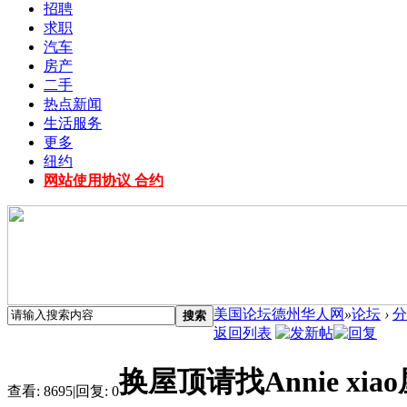
招聘
求职
汽车
房产
二手
热点新闻
生活服务
更多
纽约
网站使用协议 合约
美国论坛德州华人网
»
论坛
›
分
搜索
返回列表
换屋顶请找Annie xi
查看:
8695
|
回复:
0