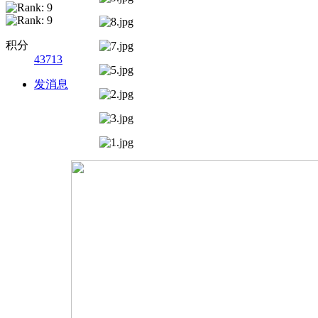
积分
43713
发消息