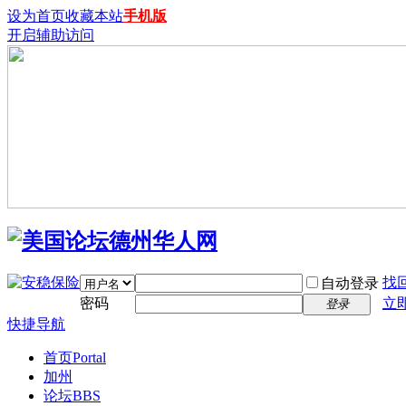
设为首页
收藏本站
手机版
开启辅助访问
找
自动登录
密码
立
登录
快捷导航
首页
Portal
加州
论坛
BBS