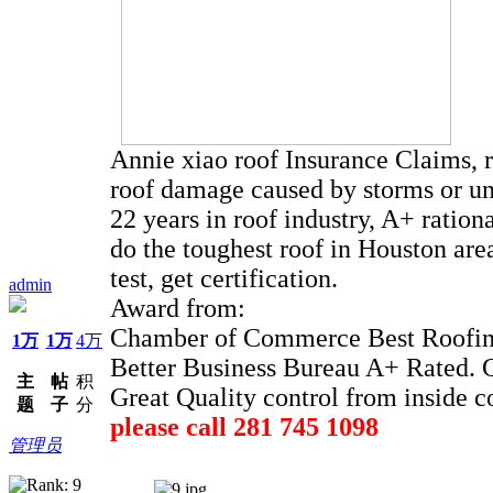
Annie xiao roof Insurance Claims, 
roof damage caused by storms or un
22 years in roof industry, A+ ratio
do the toughest roof in Houston area
test, get certification.
admin
Award from:
Chamber of Commerce Best Roofin
1万
1万
4万
Better Business Bureau A+ Rated. 
主
帖
积
Great Quality control from inside 
题
子
分
please call 281 745 1098
管理员