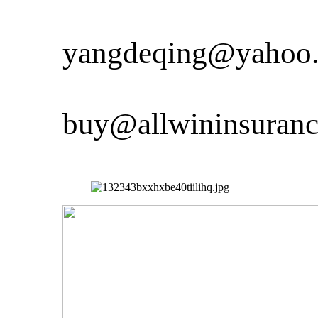
yangdeqing@yahoo
buy@allwininsuran