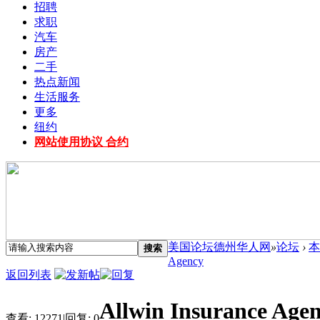
招聘
求职
汽车
房产
二手
热点新闻
生活服务
更多
纽约
网站使用协议 合约
美国论坛德州华人网
»
论坛
›
本
搜索
Agency
返回列表
Allwin Insurance Age
查看:
12271
|
回复:
0