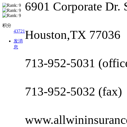
6901 Corporate Dr. 
积分
Houston,TX 77036
43721
发消
息
713-952-5031 (offic
713-952-5032 (fax)
www.allwininsuranc