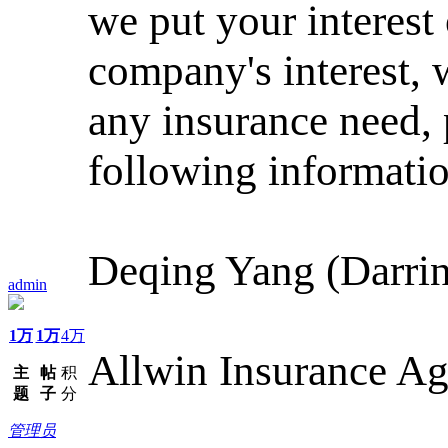
we put your interest
company's interest, 
any insurance need, 
following informatio
Deqing Yang (Darrin
admin
1万
1万
4万
Allwin Insurance A
主
帖
积
题
子
分
管理员