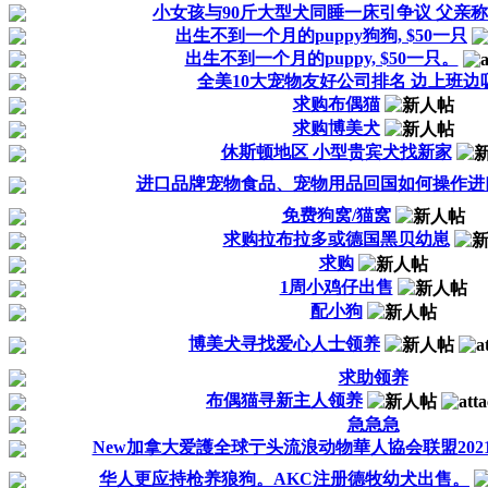
小女孩与90斤大型犬同睡一床引争议 父亲称狗是
出生不到一个月的puppy狗狗, $50一只
出生不到一个月的puppy, $50一只。
全美10大宠物友好公司排名 边上班边
求购布偶猫
求购博美犬
休斯顿地区 小型贵宾犬找新家
进口品牌宠物食品、宠物用品回国如何操作进
免费狗窝/猫窝
求购拉布拉多或德国黑贝幼崽
求购
1周小鸡仔出售
配小狗
博美犬寻找爱心人士领养
求助领养
布偶猫寻新主人领养
急急急
New加拿大爱護全球亍头流浪动物華人協会联盟2021(
华人更应持枪养狼狗。AKC注册德牧幼犬出售。