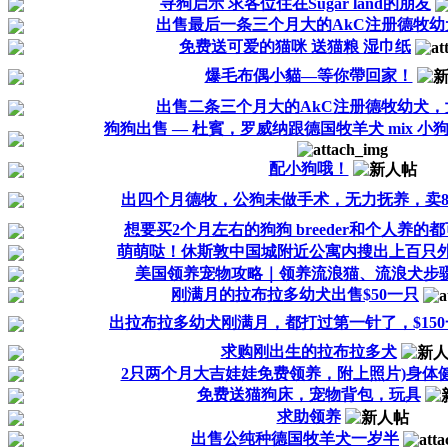
寻狗启示 求各位住在Sugar land的朋友
出售最后一条三个月大的AkC注册德牧幼
免费送可爱的猫咪 送猫粮 湿巾纸
爆毛布偶小貓—等你帶回家！
出售二条三个月大的AkC注册德牧幼犬，
狗狗出售 — 杜賓，罗威纳跟德国牧羊犬 mix 小
配小狗哦！
出四个月德牧，公狗未做手术，无力抚养，卖80
想要买2个月左右的狗狗 breeder和个人养的
萌萌哒！休斯敦中国城附近公寓内搜出上百只
美国领养宠物攻略｜领养流浪猫、流浪犬步
刚满月的拉布拉多幼犬出售$50一只
出拉布拉多幼犬刚满月，都打过第一针了，$150
求购刚出生的拉布拉多犬
2只两个月大吉娃娃免费领养，附上照片)身体
免费送猫狗床，宠物背包，玩具
求助领养
出售公纯种德国牧羊犬一岁半