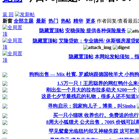
返 回
新窗
全部主题
最新
热门
热帖
精华
更多
作者
回复/查看
最后
隐藏置顶帖
安稳保险 提供各种保险服务
隐藏置顶帖
艾隆贷款：专业德州/ 休斯顿房屋贷
隐藏置顶帖
本网站发帖须知，
狗狗出售 — Mix 杜賓, 罗威纳跟德国牧羊犬 小狗
1.5万一只！王思聪养的网红鸭什么来头
刚出生一个月大的拉布拉多幼犬 $200一个
这是七夕节最残忍的礼物，很多人还不知道!(
寻狗启示：我家狗儿子，博美，叫Simba
买一只小猫咪 收养也行。免费送的也行
8周大小狐狸犬 公犬出售，700$ 价钱可以
罕见鸳鸯光临纽约却又神秘失踪 这可把