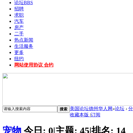
论坛
BBS
招聘
求职
汽车
房产
二手
热点新闻
生活服务
更多
纽约
网站使用协议 合约
美国论坛德州华人网
»
论坛
›
分
搜索
收藏本版
|
订阅
宠物
今日:
0
|
主题:
45
|
排名:
14