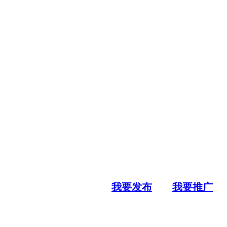
我要发布
我要推广