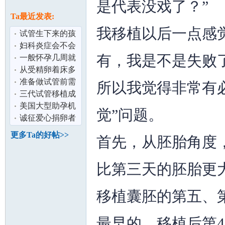
论
是代表没戏了？”
息
Ta最近发表:
我移植以后一点感
试管生下来的孩
子健康吗？/做试
妇科炎症会不会
有，我是不是失败了
管会不会很
影响怀孕生育 /
一般怀孕几周就
去做试管婴
会出现胎心胎
从受精卵着床多
芽？/第一次怀
久可以知道怀
准备做试管前需
所以我觉得非常有
孕？
要做些什么？
三代试管移植成
坛
功率高吗？
美国大型助孕机
觉”问题。
构简介
诚征爱心捐卵者
更多Ta的好帖>>
首先，从胚胎角度
比第三天的胚胎更
移植囊胚的第五、
加
最早的，移植后第4