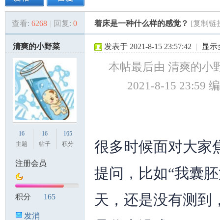
查看:
6268
|
回复:
0
着床是一种什么样的感觉？
[复制链
美
»
›
›
›
清爽的小野菜
发表于 2021-8-15 23:57:42
|
显示
本帖最后由 清爽的小野
2021-8-15 23:59 
国
16
16
165
很多时候面对大家
主题
帖子
积分
注册会员
提问，比如“我囊胚
天，还是没有测到
积分
165
发消