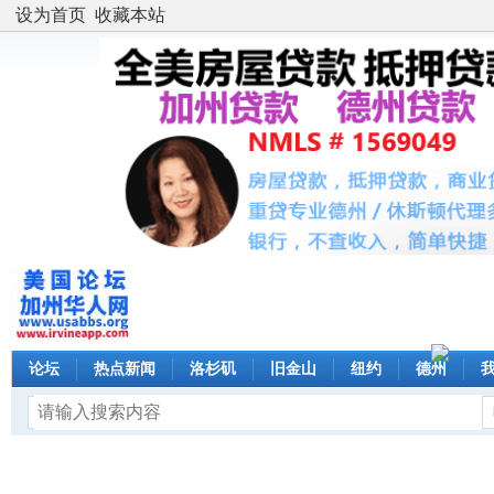
设为首页
收藏本站
论坛
热点新闻
洛杉矶
旧金山
纽约
德州