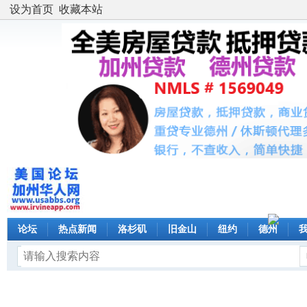
设为首页
收藏本站
论坛
热点新闻
洛杉矶
旧金山
纽约
德州