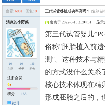
查看:
6801
|
回复:
0
三代试管移植成功率高吗？
[复制链
美
»
›
›
›
清爽的小野菜
发表于 2022-5-15 21:04:31
|
显示
第三代试管婴儿”PG
俗称"胚胎植入前
测"。这种技术与
国
16
16
165
主题
帖子
积分
的方式没什么关系
注册会员
核心技术体现在精
积分
165
形成胚胎之后的，
发消