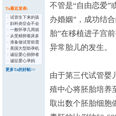
论
不管是“自由恋爱”
息
Ta最近发表:
试管生下来的孩
办婚姻”，成功结合
子健康吗？/做试
妇科炎症会不会
管会不会很
影响怀孕生育 /
一般怀孕几周就
胎”在移植进子宫
去做试管婴
会出现胎心胎
从受精卵着床多
芽？/第一次怀
久可以知道怀
准备做试管前需
异常胎儿的发生。
孕？
要做些什么？
美国大型助孕机
坛
构简介
诚征爱心捐卵者
诚征爱心孕妈
更多Ta的好帖>>
由于第三代试管婴
殖中心将胚胎培养
取出数个胚胎细胞
加