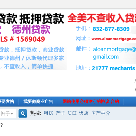
我要发帖
我要做商业广告
网站使用必须遵守的协议 合约
热搜:
租房
产子
UCI
饭店
房产中介
帖子
搜
？