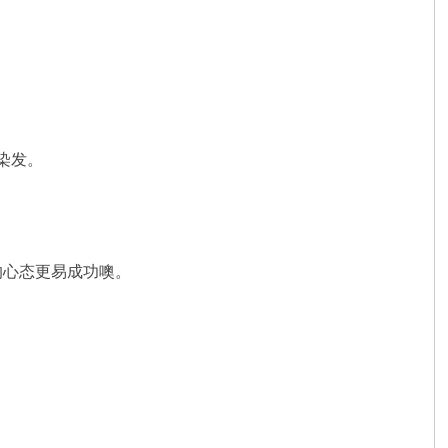
染发。
的心态更易成功噢。