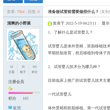
查看:
7064
|
回复:
0
准备做试管前需要做些什么？
[复制
美
»
›
›
›
清爽的小野菜
发表于 2022-5-19 04:23:11
|
显示
1、了解什么是试管婴儿？
试管婴儿是体外受精，胚胎移植技
早期胚胎发育，然后移植到母体子
国
2、试管婴儿技术分为哪几种？
16
16
165
主题
帖子
积分
目前临床上推广的试管婴儿技术主
注册会员
一代试管婴儿
积分
165
发消
体外受精和胚胎移植。第一代试管