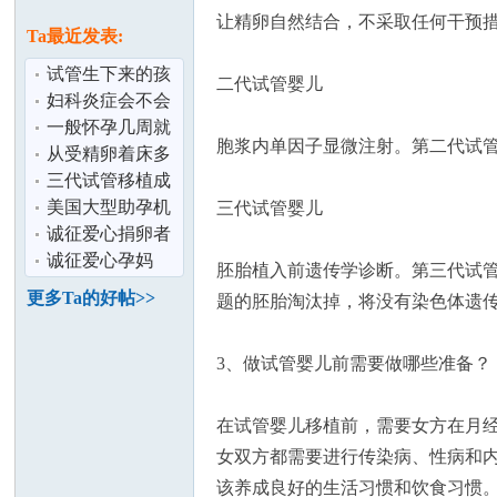
论
息
让精卵自然结合，不采取任何干预
Ta最近发表:
试管生下来的孩
二代试管婴儿
子健康吗？/做试
妇科炎症会不会
管会不会很
影响怀孕生育 /
一般怀孕几周就
胞浆内单因子显微注射。第二代试
去做试管婴
会出现胎心胎
从受精卵着床多
芽？/第一次怀
久可以知道怀
三代试管移植成
孕？
功率高吗？
美国大型助孕机
三代试管婴儿
坛
构简介
诚征爱心捐卵者
诚征爱心孕妈
胚胎植入前遗传学诊断。第三代试
更多Ta的好帖>>
题的胚胎淘汰掉，将没有染色体遗
3、做试管婴儿前需要做哪些准备？
在试管婴儿移植前，需要女方在月经
加
女双方都需要进行传染病、性病和
该养成良好的生活习惯和饮食习惯