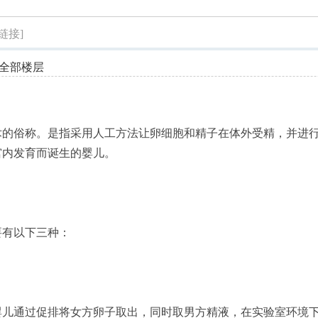
索
链接]
全部楼层
术的俗称。是指采用人工方法让卵细胞和精子在体外受精，并进
宫内发育而诞生的婴儿。
要有以下三种：
婴儿通过促排将女方卵子取出，同时取男方精液，在实验室环境