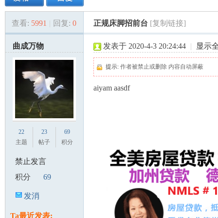
查看:
5991
|
回复:
0
正规床脚招前台
[复制链接]
美
»
›
›
›
曲成万物
发表于 2020-4-3 20:24:44
|
显示
提示:
作者被禁止或删除 内容自动屏蔽
aiyam aasdf
国
22
23
69
主题
帖子
积分
禁止发言
积分
69
发消
息
Ta最近发表: