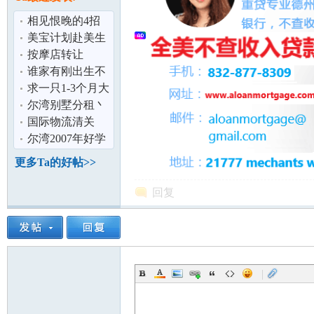
论
相见恨晚的4招
识字法,让华人孩
美宝计划赴美生
子不再识字难
子-中美航线
按摩店转让
谁家有刚出生不
久的棕色,香槟色
求一只1-3个月大
或者红色泰
的比熊
尔湾别墅分租丶
两房两浴公寓整
国际物流清关
租丶接送机丶
尔湾2007年好学
坛
区独立屋
更多Ta的好帖>>
回复
|
加