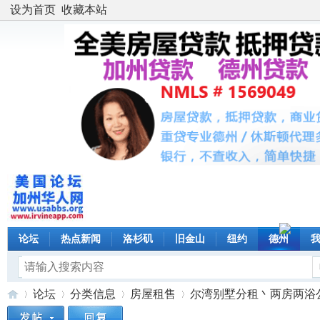
设为首页
收藏本站
论坛
热点新闻
洛杉矶
旧金山
纽约
德州
论坛
分类信息
房屋租售
尔湾别墅分租丶两房两浴公