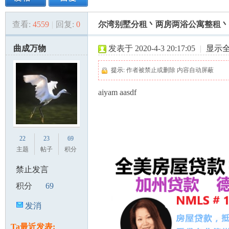
查看:
4559
|
回复:
0
尔湾别墅分租丶两房两浴公寓整租丶
美
»
›
›
›
曲成万物
发表于 2020-4-3 20:17:05
|
显示
提示:
作者被禁止或删除 内容自动屏蔽
aiyam aasdf
国
22
23
69
主题
帖子
积分
禁止发言
积分
69
发消
息
Ta最近发表: