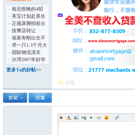
论
相见恨晚的4招
识字法,让华人孩
美宝计划赴美生
子不再识字难
子-中美航线
正规床脚招前台
按摩店转让
谁家有刚出生不
久的棕色,香槟色
求一只1-3个月大
或者红色泰
的比熊
国际物流清关
尔湾2007年好学
坛
区独立屋
更多Ta的好帖>>
回复
|
加