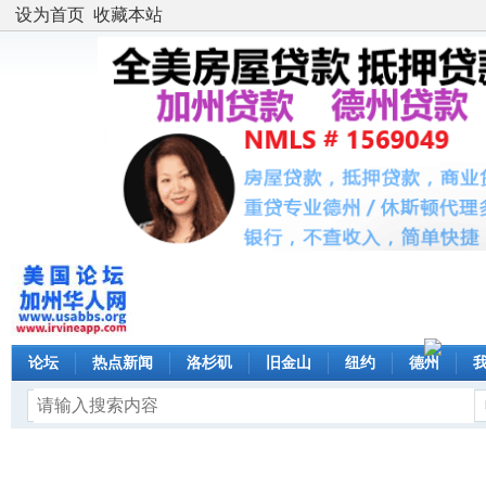
设为首页
收藏本站
论坛
热点新闻
洛杉矶
旧金山
纽约
德州