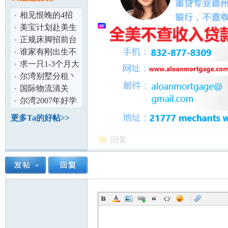
论
相见恨晚的4招
识字法,让华人孩
美宝计划赴美生
子不再识字难
子-中美航线
正规床脚招前台
谁家有刚出生不
久的棕色,香槟色
求一只1-3个月大
或者红色泰
的比熊
尔湾别墅分租丶
两房两浴公寓整
国际物流清关
租丶接送机丶
尔湾2007年好学
坛
区独立屋
更多Ta的好帖>>
回复
|
加