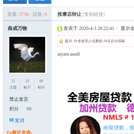
查看:
5750
|
回复:
0
按摩店转让
[复制链接]
美
»
›
›
›
曲成万物
发表于 2020-4-3 20:22:41
|
显示
提示:
作者被禁止或删除 内容自动屏蔽
aiyam aasdf
国
22
23
69
主题
帖子
积分
禁止发言
积分
69
发消
息
Ta最近发表: