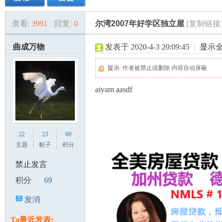
查看:
3991
|
回复:
0
尔湾2007年好学区独立屋
[复制链接
美
»
›
›
›
曲成万物
发表于 2020-4-3 20:09:45
|
显示
提示:
作者被禁止或删除 内容自动屏蔽
aiyam aasdf
国
22
23
69
主题
帖子
积分
禁止发言
积分
69
发消
息
Ta最近发表: