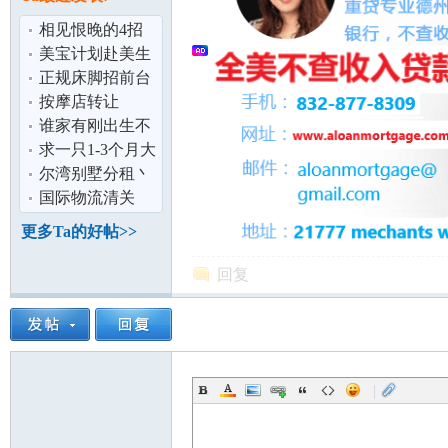
论
相见恨晚的4招
识字法,让华人孩
美宝计划赴美生
子不再识字难
子-中美航线
正规床脚招前台
按摩店转让
谁家有刚出生不
久的棕色,香槟色
求一只1-3个月大
或者红色泰
的比熊
尔湾别墅分租丶
两房两浴公寓整
国际物流清关
坛
租丶接送机丶
更多Ta的好帖>>
回复
|
加