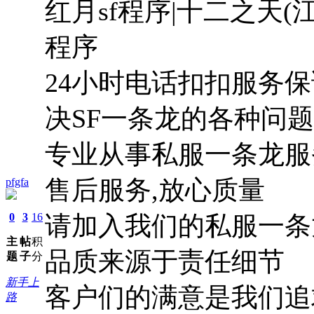
红月sf程序|十二之天(江湖
程序
24小时电话扣扣服务
决SF一条龙的各种问题
专业从事私服一条龙服
售后服务,放心质量
pfgfa
0
3
16
请加入我们的私服一条龙
主
帖
积
品质来源于责任细节
题
子
分
新手上
客户们的满意是我们追
路