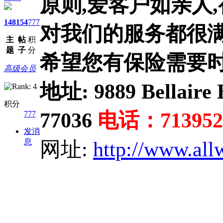
原则,爱客户如亲人
148
154
777
对我们的服务都很满
主
帖
积
题
子
分
希望您有保险需要时
高级会员
地址: 9889 Bellaire 
积分
77036
电话：
713952
777
发消
息
网址:
http://www.all