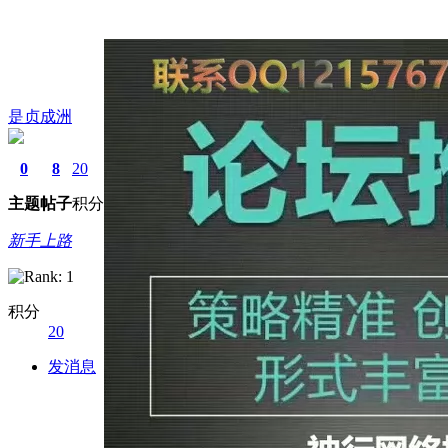
是贞成洲
0
8
20
主题
帖子
积分
新手上路
积分
20
发消息