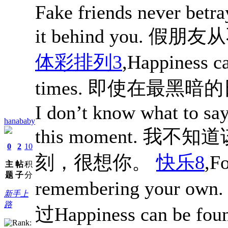
Fake friends never betra
it behind you
体彩排列3
,Happiness ca
times. 即使在最黑
I don’t know what to say,
hanababy
this moment. 
0
2
10
刻，很想你。
快乐8
,Fo
主
帖
积
题
子
分
remembering you
新手上
路
过Happiness can be found