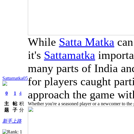
While
Satta Matka
can 
it's
Sattamatka
importan
many parts of India an
for players caught parti
Sattamatka05
approach the game with
0
1
4
主
帖
积
Whether you're a seasoned player or a newcomer to the g
题
子
分
新手上路