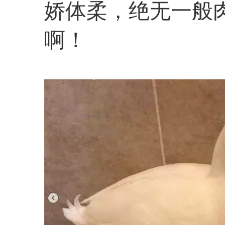
娇体柔，绝无一般
啊！