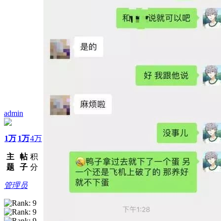
admin
1万
1万
4万
主
帖
积
题
子
分
管理员