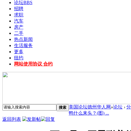
论坛
BBS
招聘
求职
汽车
房产
二手
热点新闻
生活服务
更多
纽约
网站使用协议 合约
美国论坛德州华人网
»
论坛
›
分
搜索
鸭什么来头？(图) ...
返回列表