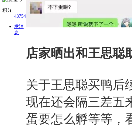
积分
43754
发消
息
店家晒出和王思聪
关于王思聪买鸭后
现在还会隔三差五
蛋要怎么孵等等，