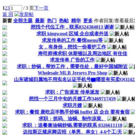
1
2
3
/ 3 页
下一页
返 回
新窗
全部主题
最新
热门
热帖
精华
更多
作者
回复/查看
最后
想找个代位工作，联系8324384013 谢谢
求职 kingwood 区域 企台或者外送
求发传单的工作 餐馆menu等
女，有身份，想找一份看护工作
寿司师傅求职 休斯顿以及周边地区 有住佳
求发传单 广告的工作
求职：炒锅，帮炒工作，需要住处，最好中国城附近
Wholesale MLB Jerseys Pro Shop
山东诸城归属地不用实名认证手机号▇哪里有买卖QQ24222
求职：广告派发 传单派发
想找一个三月中旬的月嫂工作3469717459
求职月嫂
求职：餐馆 唐吃店半熟手炒锅 buffet 店 企台 要有食宿
求职：抓码、油锅、制作凉菜、
求职 ：送餐兼油锅炒锅.需要的联系 8326611110
达拉斯正规床脚店招（单男、单女）4-6个工/天