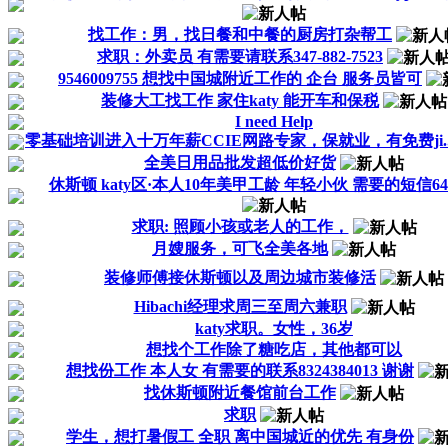
找工作：男，找日餐和中餐的厨房打杂帮工
求职：外卖员 有需要请联系347-882-7523
9546009755 想找中国城附近工作的 企台 服务员皆可
装修大工找工作 家住katy 能开车和保税
I need Help
零基础培训进入十万年薪CCIE网路专家，保就业，有免费ji..
全美日用品批发超低价好货
休斯顿 katy区·本人10年美甲工龄 年轻小伙 需要的短信64620
求职: 照顾小孩或老人的工作，
月嫂服务，可飞全美各地
装修师傅接休斯顿以及周边城市装修活
Hibachi经理求周三至周六兼职
katy求职。女性，36岁
想找个工作除了糖吃店，其他都可以
想找份工作 本人女 有需要的联系8324384013 谢谢
找休斯顿附近餐馆前台工作
求职
学生，想打暑假工 全职 离中国城近的优先 有身份