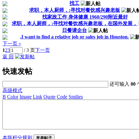
找工
求职，本人厨师，:寻找对餐饮感兴趣老板
找家政工作 身体健康 1960/290附近最好
求职，本人厨师，:寻找对餐饮感兴趣老板，在国外发展，
日餐请企台
.I want to find a relative job or sales job in Houston.
下一页 »
1
2
3
/ 3 页
下一页
返 回
快速发帖
还可输入
80
高级模式
B
Color
Image
Link
Quote
Code
Smilies
本版积分规则
发表帖子