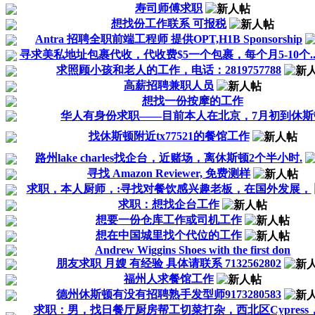
寿司师傅求职
想找份工作联系 可报税
Antra 招聘全职前端工程师 提供OPT,H1B Sponsorship
寻求美私地址包裹代收，代收费$5一个包裹，每个月5-10个..
求照顾小孩和老人的工作，电话：2819757788
高薪招聘兼职人员
想找一份按摩的工作
华人有身份求职——目前本人在北京，7月初到休斯
找休斯顿附近tx77521的餐馆工作
路州lake charles找企台，近赌场，离休斯顿2个半小时.
寻找 Amazon Reviewer, 免费测样
求职，本人厨师，:寻找对餐饮感兴趣老板，在国外发展，
求职：想找企台工作
想要一份仓库工作或司机工作
想在中国城里找个代位的工作
Andrew Wiggins Shoes with the first don
朋友求职 月嫂 有经验 具体请联系 7132562802
福州人求餐馆工作
德州休斯顿有没有招聘熟手发型师9173280583
求职：男，找日餐厅厨房帮工切菜打杂，西北区Cypress，S