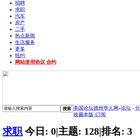
招聘
求职
汽车
房产
二手
热点新闻
生活服务
更多
纽约
网站使用协议 合约
美国论坛德州华人网
»
论坛
›
分
搜索
收藏本版
|
订阅
求职
今日:
0
|
主题:
128
|
排名:
3