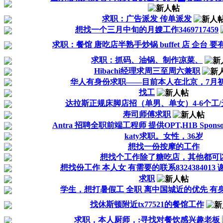
求职：广告派发 传单派发
想找一个三月中旬的月嫂工作3469717459
求职：餐馆 唐吃店半熟手炒锅 buffet 店 企台 
求职：抓码、油锅、制作凉菜、
Hibachi经理求周三至周六兼职
华人有身份求职——目前本人在北京，7月
找工
达拉斯正规床脚店招（单男、单女）4-6个工/
寿司师傅求职
Antra 招聘全职前端工程师 提供OPT,H1B Sponsor
katy求职。女性，36岁
想找一份按摩的工作
想找个工作除了糖吃店，其他都可
想找份工作 本人女 有需要的联系8324384013 
求职
学生，想打暑假工 全职 离中国城近的优先 有
找休斯顿附近tx77521的餐馆工作
求职，本人厨师，:寻找对餐饮感兴趣老板