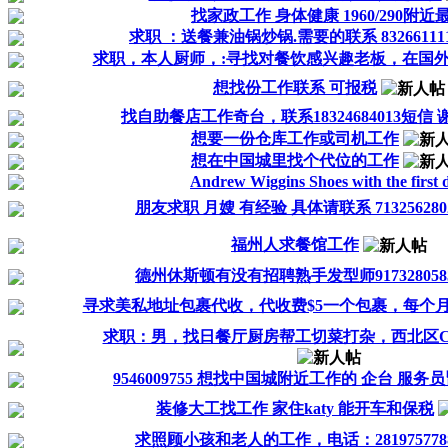
找家政工作 身体健康 1960/290附近
求职 ：送餐兼油锅炒锅.需要的联系 83266111
求职，本人厨师，:寻找对餐饮感兴趣老板，在国
想找份工作联系 可报税
找自助餐店工作奇台，联系18324684013短信 
想要一份仓库工作或司机工作
想在中国城里找个代位的工作
Andrew Wiggins Shoes with the first 
朋友求职 月嫂 有经验 具体请联系 713256280
福州人求餐馆工作
德州休斯顿有没有招聘熟手发型师917328058
寻求美私地址包裹代收，代收费$5一个包裹，每个月5-1
求职：男，找日餐厅厨房帮工切菜打杂，西北区Cypre
9546009755 想找中国城附近工作的 企台 服务
装修大工找工作 家住katy 能开车和保税
求照顾小孩和老人的工作，电话：281975778