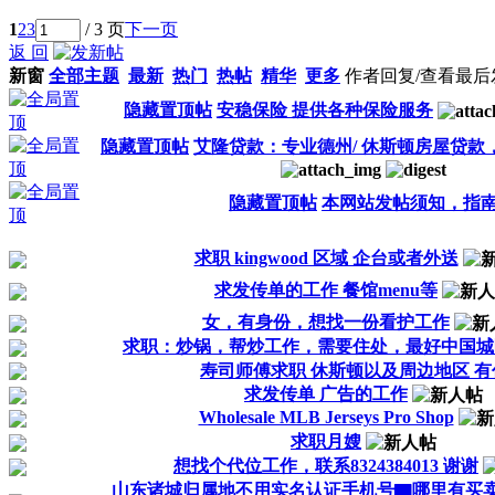
1
2
3
/ 3 页
下一页
返 回
新窗
全部主题
最新
热门
热帖
精华
更多
作者
回复/查看
最后
隐藏置顶帖
安稳保险 提供各种保险服务
隐藏置顶帖
艾隆贷款：专业德州/ 休斯顿房屋贷款
隐藏置顶帖
本网站发帖须知，指
求职 kingwood 区域 企台或者外送
求发传单的工作 餐馆menu等
女，有身份，想找一份看护工作
求职：炒锅，帮炒工作，需要住处，最好中国城
寿司师傅求职 休斯顿以及周边地区 有
求发传单 广告的工作
Wholesale MLB Jerseys Pro Shop
求职月嫂
想找个代位工作，联系8324384013 谢谢
山东诸城归属地不用实名认证手机号▇哪里有买卖QQ2