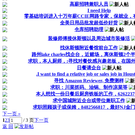
高薪招聘兼职人员
I need Help
零基础培训进入十万年薪CCIE网路专家，保就业，有免费
全美日用品批发超低价好货
仓库招聘助理
装修师傅接休斯顿以及周边城市装修活
找休斯顿附近餐馆前台工作
路州lake charles找企台，近赌场，离休斯顿2个
求职，本人厨师，:寻找对餐饮感兴趣老板，在国
日餐请企台
.I want to find a relative job or sales job in Hous
寻找 Amazon Reviewer, 免费测样
求职：川菜抓码、油锅、制作凉菜等
本人想找一份日餐后厨房铁板的工作，62622371
求中国城附近企台或带位兼职工作
求职照顾孩子或保姆，8482566817，最好NJ金
下一页 »
1
2
3
/ 3 页
下一页
返 回